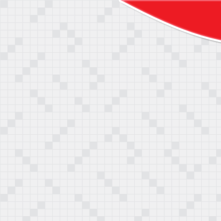
mtalan rejtvény mellett érdekes olvasnivalókat is kínál
, divatról, nagyvilágról és egészségről.