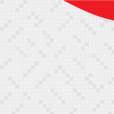
teni, csak lehet, hogy még nem próbálta. Válasszon Ön