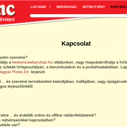
LAPJAINK
WEBÁRUHÁZ
NETREJTVÉNY
KAPCSOL
Kapcsolat
izetni szeretne?
lálja a
kedvencwebaruhaz.hu
oldalunkon, vagy megvásárolhatja a hírl
 üzletek hírlaposztályán, a benzinkutakon és a postahivatalokban. Lap
agyar Posta Zrt.
terjeszti.
… és szeretné termékeinket kisboltjában, trafikjában, vagy újságárusk
gos terjesztőinktől:
retne… és érdeklik online és offline reklámfelületeink?
 rejtvényeinkkel kapcsolatban?
vétele van?