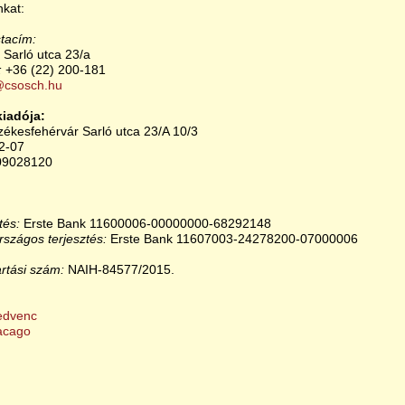
kat:
tacím:
 Sarló utca 23/a
:
+36 (22) 200-181
@csosch.hu
kiadója:
zékesfehérvár Sarló utca 23/A 10/3
2-07
9028120
tés:
Erste Bank 11600006-00000000-68292148
szágos terjesztés:
Erste Bank 11607003-24278200-07000006
artási szám:
NAIH-84577/2015.
edvenc
acago