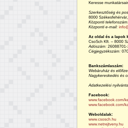
Keresse munkatársain
Szerkesztőség és pos
8000 Székesfehérvár,
Központi telefonszám
Központi e-mail:
info
Az oldal és a lapok 
CsoSch Kft. – 8000 S
Adószám:
26088701-
Cégjegyzékszám:
070
Bankszámlaszám:
Webáruház és előfize
Nagykereskedés és or
Adatkezelési nyilvánt
Facebook:
www.facebook.com/k
www.facebook.com/k
Weboldalak:
www.csosch.hu
www.netrejtveny.hu