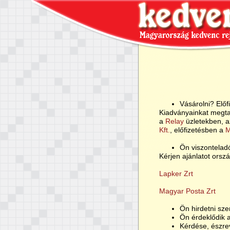
Vásárolni? Előf
Kiadványainkat megta
a
Relay
üzletekben, az
Kft.
, előfizetésben a
M
Ön viszonteladó
Kérjen ajánlatot orszá
Lapker Zrt
Magyar Posta Zrt
Ön hirdetni sze
Ön érdeklődik a
Kérdése, észre