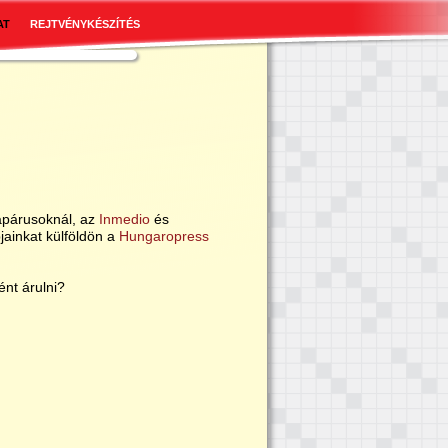
AT
REJTVÉNYKÉSZÍTÉS
apárusoknál, az
Inmedio
és
jainkat külföldön a
Hungaropress
ént árulni?